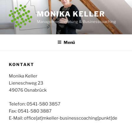
Zum
Inhalt
MONIKA KELLER
springen
Managementberatung & Businesscoaching
Menü
KONTAKT
Monika Keller
Lieneschweg 23
49076 Osnabrück
Telefon: 0541-580 3857
Fax: 0541-580 3887
E-Mail: office[at]mkeller-businesscoaching[punkt]de