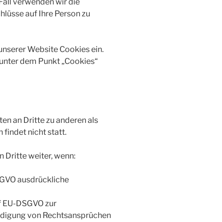
all verwenden wir die
lüsse auf Ihre Person zu
unserer Website Cookies ein.
 unter dem Punkt „Cookies“
en an Dritte zu anderen als
indet nicht statt.
 Dritte weiter, wenn:
-DSGVO ausdrückliche
t. f EU-DSGVO zur
idigung von Rechtsansprüchen