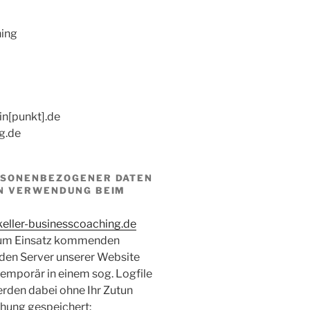
ing
in[punkt].de
g.de
RSONENBEZOGENER DATEN
EN VERWENDUNG BEIM
ller-businesscoaching.de
zum Einsatz kommenden
den Server unserer Website
emporär in einem sog. Logfile
rden dabei ohne Ihr Zutun
chung gespeichert: