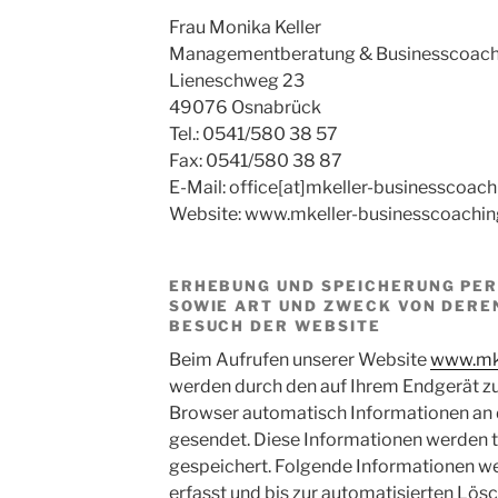
Frau Monika Keller
Managementberatung & Businesscoach
Lieneschweg 23
49076 Osnabrück
Tel.: 0541/580 38 57
Fax: 0541/580 38 87
E-Mail: office[at]mkeller-businesscoach
Website: www.mkeller-businesscoachin
ERHEBUNG UND SPEICHERUNG PE
SOWIE ART UND ZWECK VON DER
BESUCH DER WEBSITE
Beim Aufrufen unserer Website
www.mke
werden durch den auf Ihrem Endgerät 
Browser automatisch Informationen an 
gesendet. Diese Informationen werden t
gespeichert. Folgende Informationen we
erfasst und bis zur automatisierten Lös