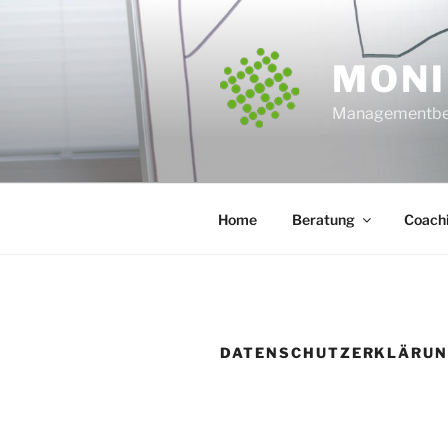
Zum
Inhalt
springen
MONI
Managementber
Home
Beratung
Coach
DATENSCHUTZERKLÄRU