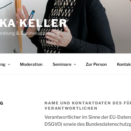
KA KELLER
atung & Businesscoaching
ing
Moderation
Seminare
Zur Person
Kontak
NG
NAME UND KONTAKTDATEN DES FÜ
VERANTWORTLICHEN
Verantwortlicher im Sinne der EU-Date
DSGVO) sowie des Bundesdatenschutzge